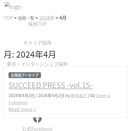
TOP
>
>
2024年
>
4月
投稿一覧
採用TOP
キャリア採用
月:
2024年4月
新卒・インターンシップ採用
広報誌アーカイブ
募集要項
SUCCEED PRESS -vol.15-
2024年4月2日
/
2024年4月2日
by
新井祐介
|
Leave a
お問い合わせ
Comment
Read more »
公式Facebook