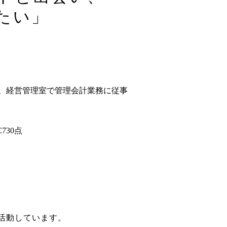
たい」
務、経営管理室で管理会計業務に従事
C730点
に活動しています。